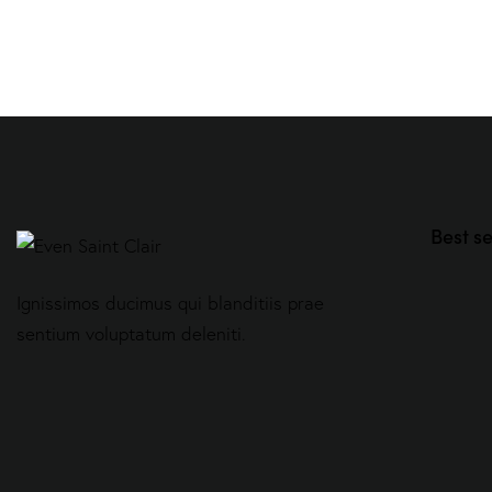
Best se
Ignissimos ducimus qui blanditiis prae
sentium voluptatum deleniti.