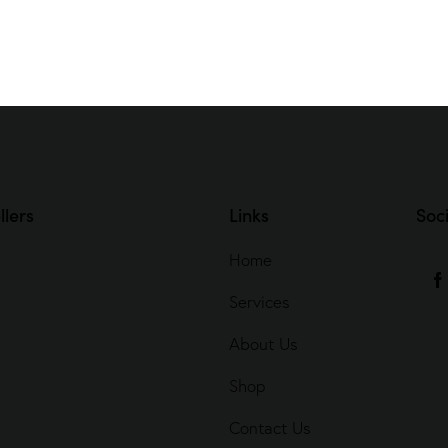
llers
Links
Soci
Home
Services
About Us
Shop
Contact Us