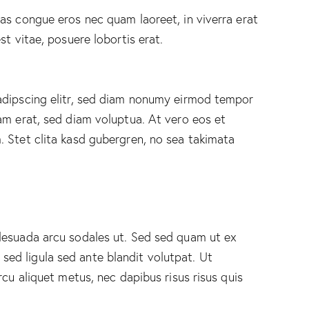
as congue eros nec quam laoreet, in viverra erat
st vitae, posuere lobortis erat.
adipscing elitr, sed diam nonumy eirmod tempor
am erat, sed diam voluptua. At vero eos et
 Stet clita kasd gubergren, no sea takimata
lesuada arcu sodales ut. Sed sed quam ut ex
d ligula sed ante blandit volutpat. Ut
rcu aliquet metus, nec dapibus risus risus quis